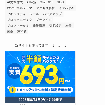
AI文章作成
AI時短
ChatGPT
SEO
WordPressテーマ
アクセス解析
イケハヤAI
セキュリティ
ツール
バックアップ
ブロックエディタ
プラグイン
プロフィール文
作業環境
初期設定
本音
画像
違和感
当サイトも使ってます ↓ ↓ ↓